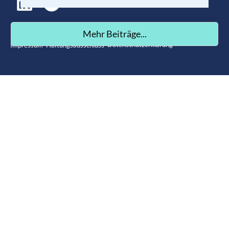
©
2026
,
Die Projektmanagement Botschaft
Mehr Beiträge...
. All rights reserved.
Datenschutzerklärung
Impressum
Haftungsausschluss