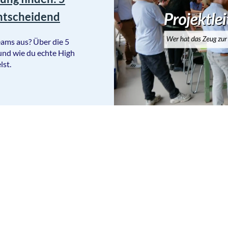
entscheidend
eams aus? Über die 5
und wie du echte High
lst.