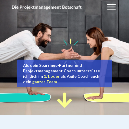
Als dein Sparrings-Partner und
Projektmanagement Coach unterstütze
ich dich im
1:1 oder
als Agile Coach auch
dein
ganzes Team.