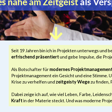
s nahe am Zeitgeist
als Ver
Seit 19 Jahren bin ich in Projekten unterwegs und b
erfrischend präsentiert
und gebe Impulse, die Proj
Als Botschafter für
modernes Projektmanagemen
Projektmanagement ein Gesicht und eine Stimme. Um
Krise zu verhelfen und
zeitgeisty Wege
zu finden, 
Dabei zeige ich auf, wie viel Leben, Farbe, Leidensc
Kraft
in der Materie steckt. Und was moderne Proj