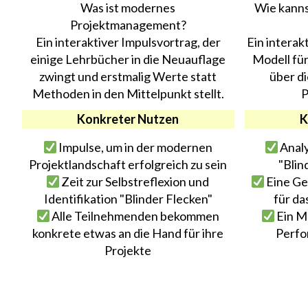
Was ist modernes
Wie kanns
Projektmanagement?
Ein interaktiver Impulsvortrag, der
Ein interak
einige Lehrbücher in die Neuauflage
Modell fü
zwingt und erstmalig Werte statt
über d
Methoden in den Mittelpunkt stellt.
P
Konkreter Nutzen
K
Impulse, um in der modernen
Analy
Projektlandschaft erfolgreich zu sein
"Blin
Zeit zur Selbstreflexion und
Eine Ge
Identifikation "Blinder Flecken"
für da
Alle Teilnehmenden bekommen
Ein M
konkrete etwas an die Hand für ihre
Perfo
Projekte