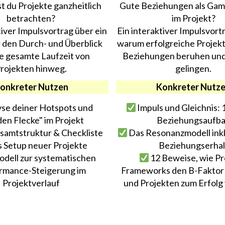
t du Projekte ganzheitlich
Gute Beziehungen als Ga
betrachten?
im Projekt?
tiver Impulsvortrag über ein
Ein interaktiver Impulsvort
r den Durch- und Überblick
warum erfolgreiche Projekt
ie gesamte Laufzeit von
Beziehungen beruhen und
rojekten hinweg.
gelingen.
onkreter Nutzen
Konkreter Nutz
se deiner Hotspots und
Impuls und Gleichnis: 1
den Flecke" im Projekt
Beziehungsaufb
samtstruktur & Checkliste
Das Resonanzmodell inkl
s Setup neuer Projekte
Beziehungserhal
odell zur systematischen
12 Beweise, wie Pr
rmance-Steigerung im
Frameworks den B-Faktor
Projektverlauf
und Projekten zum Erfolg