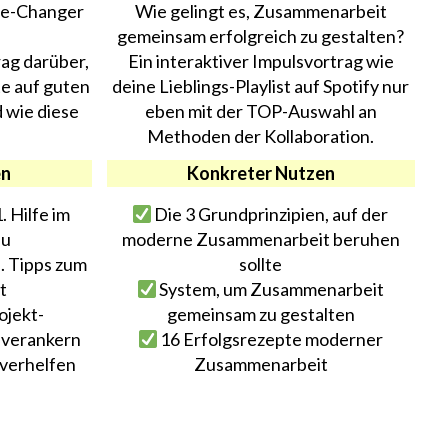
me-Changer
Wie gelingt es, Zusammenarbeit
gemeinsam erfolgreich zu gestalten?
rag darüber,
Ein interaktiver Impulsvortrag wie
e auf guten
deine Lieblings-Playlist auf Spotify nur
 wie diese
eben mit der TOP-Auswahl an
Methoden der Kollaboration.
en
Konkreter Nutzen
. Hilfe im
Die 3 Grundprinzipien, auf der
au
moderne Zusammenarbeit beruhen
. Tipps zum
sollte
t
System, um Zusammenarbeit
ojekt-
gemeinsam zu gestalten
 verankern
16 Erfolgsrezepte moderner
 verhelfen
Zusammenarbeit