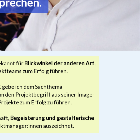
sprechen.
ekannt für
Blickwinkel der anderen Art,
ektteams zum Erfolg führen.
t
gebe ich dem Sachthema
 den Projektbegriff aus seiner Image-
Projekte zum Erfolg zu führen.
haft,
Begeisterung und gestalterische
ektmanager:innen auszeichnet.