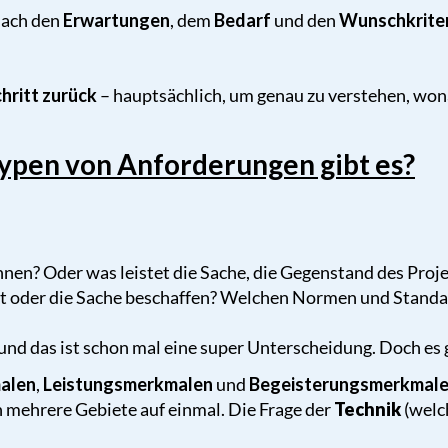
nach den
Erwartungen
, dem
Bedarf
und den
Wunschkrite
chritt zurück
– hauptsächlich, um genau zu verstehen, wona
ypen von Anforderungen gibt es?
nnen? Oder was leistet die Sache, die Gegenstand des Proje
t oder die Sache beschaffen? Welchen Normen und Standar
nd das ist schon mal eine super Unterscheidung. Doch es 
alen
,
Leistungsmerkmalen
und
Begeisterungsmerkmal
ch mehrere Gebiete auf einmal. Die Frage der
Technik
(welc