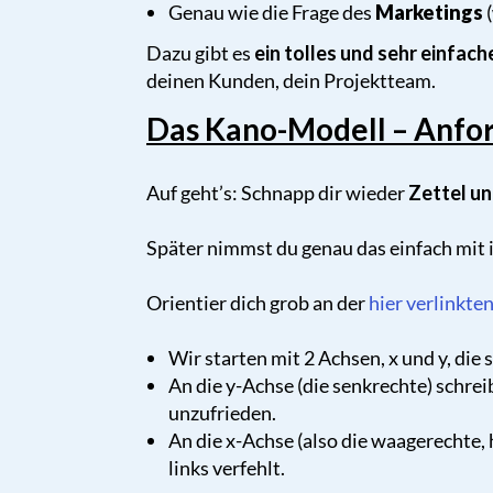
Genau wie die Frage des
Marketings
(
Dazu gibt es
ein tolles und sehr einfac
deinen Kunden, dein Projektteam.
Das Kano-Modell – Anfor
Auf geht’s: Schnapp dir wieder
Zettel un
Später nimmst du genau das einfach mit in
Orientier dich grob an der
hier verlinkten
Wir starten mit 2 Achsen, x und y, die 
An die y-Achse (die senkrechte) schreib
unzufrieden.
An die x-Achse (also die waagerechte, 
links verfehlt.