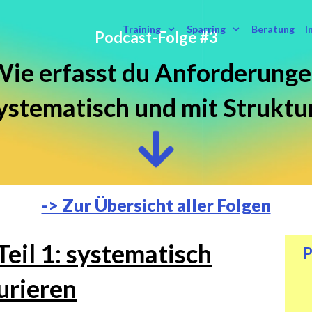
Training
Sparring
Beratung
I
Podcast-Folge #3
ie erfasst du Anforderunge
ystematisch und mit Struktu
-> Zur Übersicht aller Folgen
eil 1: systematisch
P
urieren