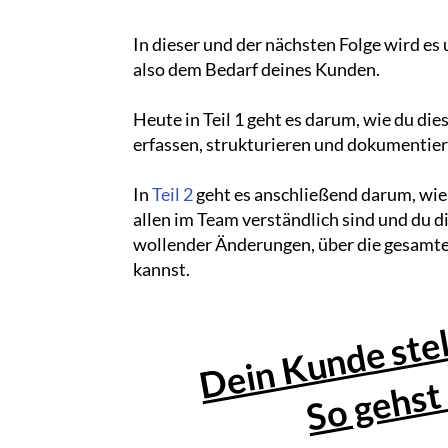
In dieser und der nächsten Folge wird es
also dem Bedarf deines Kunden.
Heute in Teil 1 geht es darum, wie du di
erfassen, strukturieren und dokumentier
In
Teil 2
geht es anschließend darum, wie 
allen im Team verständlich sind und du d
wollender Änderungen, über die gesamte 
kannst.
Dein Kunde ste
So gehst