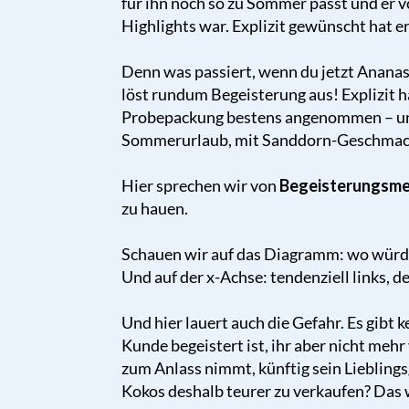
für ihn noch so zu Sommer passt und er 
Highlights war. Explizit gewünscht hat e
Denn was passiert, wenn du jetzt Ananas
löst rundum Begeisterung aus! Explizit h
Probepackung bestens angenommen – und 
Sommerurlaub, mit Sanddorn-Geschmac
Hier sprechen wir von
Begeisterungsm
zu hauen.
Schauen wir auf das Diagramm: wo würde
Und auf der x-Achse: tendenziell links, 
Und hier lauert auch die Gefahr. Es gibt k
Kunde begeistert ist, ihr aber nicht meh
zum Anlass nimmt, künftig sein Liebling
Kokos deshalb teurer zu verkaufen? Das w