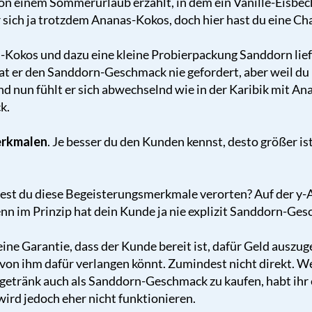
von einem Sommerurlaub erzählt, in dem ein Vanille-Eisbe
r sich ja trotzdem Ananas-Kokos, doch hier hast du eine Ch
-Kokos und dazu eine kleine Probierpackung Sanddorn liefe
at er den Sanddorn-Geschmack nie gefordert, aber weil du r
nun fühlt er sich abwechselnd wie in der Karibik mit Ana
k.
erkmalen
. Je besser du den Kunden kennst, desto größer is
st du diese Begeisterungsmerkmale verorten? Auf der y-A
denn im Prinzip hat dein Kunde ja nie explizit Sanddorn-Ge
eine Garantie, dass der Kunde bereit ist, dafür Geld auszuge
r von ihm dafür verlangen könnt. Zumindest nicht direkt. 
sgetränk auch als Sanddorn-Geschmack zu kaufen, habt ihr
ird jedoch eher nicht funktionieren.