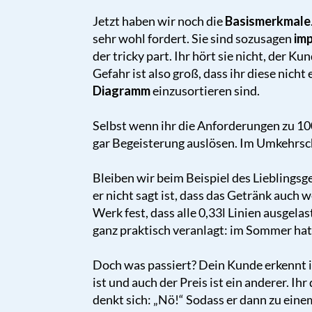
Jetzt haben wir noch die
Basismerkmale
sehr wohl fordert. Sie sind sozusagen
imp
der tricky part. Ihr hört sie nicht, der K
Gefahr ist also groß, dass ihr diese nicht 
Diagramm
einzusortieren sind.
Selbst wenn ihr die Anforderungen zu 100
gar Begeisterung auslösen. Im Umkehrschlu
Bleiben wir beim Beispiel des Liebling
er nicht sagt ist, dass das Getränk auch 
Werk fest, dass alle 0,33l Linien ausgelast
ganz praktisch veranlagt: im Sommer hat 
Doch was passiert? Dein Kunde erkennt i
ist und auch der Preis ist ein anderer. Ih
denkt sich: „Nö!“ Sodass er dann zu eine