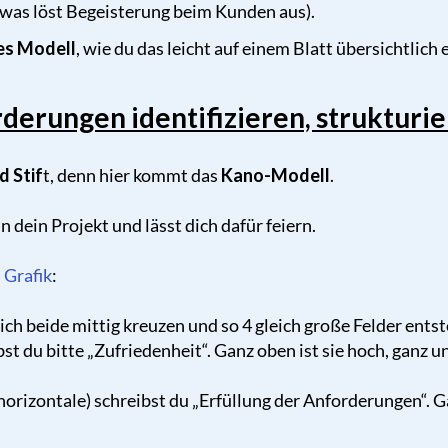
was löst Begeisterung beim Kunden aus).
hes Modell
, wie du das leicht auf einem Blatt übersichtlich 
derungen identifizieren, strukturie
d Stif
t, denn hier kommt das
Kano-Modell
.
 dein Projekt und lässt dich dafür feiern.
 Grafik
:
sich beide mittig kreuzen und so 4 gleich große Felder ents
st du bitte „Zufriedenheit“. Ganz oben ist sie hoch, ganz u
horizontale) schreibst du „Erfüllung der Anforderungen“. Ga