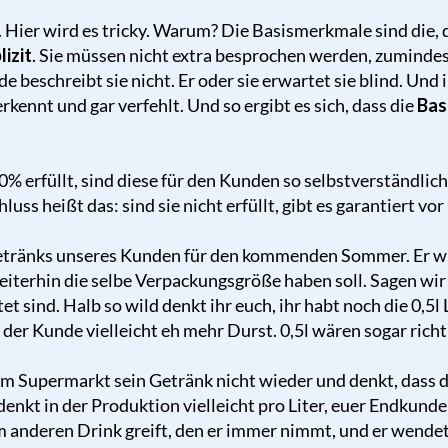
. Hier wird es tricky. Warum? Die Basismerkmale sind die, d
lizit
. Sie müssen nicht extra besprochen werden, zumindest
unde beschreibt sie nicht. Er oder sie erwartet sie blind. Un
erkennt und gar verfehlt. Und so ergibt es sich, dass die
Bas
% erfüllt, sind diese für den Kunden so selbstverständlich
ss heißt das: sind sie nicht erfüllt, gibt es garantiert vo
sgetränks unseres Kunden für den kommenden Sommer. Er wi
weiterhin die selbe Verpackungsgröße haben soll. Sagen wir
et sind. Halb so wild denkt ihr euch, ihr habt noch die 0,5l L
der Kunde vielleicht eh mehr Durst. 0,5l wären sogar richti
m Supermarkt sein Getränk nicht wieder und denkt, dass d
r denkt in der Produktion vielleicht pro Liter, euer Endkund
m anderen Drink greift, den er immer nimmt, und er wendet