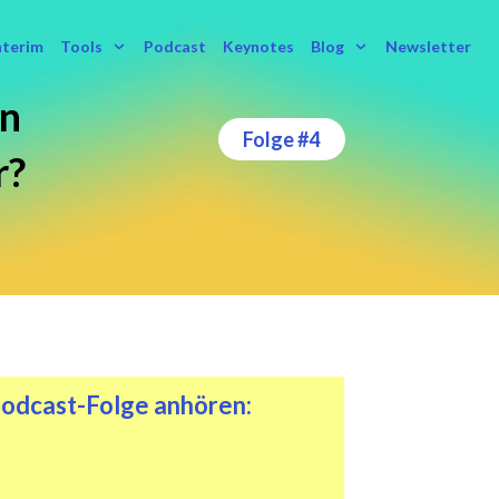
nterim
Tools
Podcast
Keynotes
Blog
Newsletter
n
Folge #4
r?
odcast-Folge anhören: