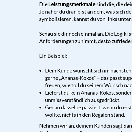
Die
Leistungsmerkmale
sind die, die d
Je näher du dran bist an dem, was sich d
symbolisieren, kannst du von links unten 
Schau sie dir noch einmal an. Die Logik i
Anforderungen zunimmt, desto zufriedene
Ein Beispiel:
Dein Kunde wünscht sich im nächsten
gerne „Ananas-Kokos“ – das passt supe
freuen, wie toll du seinem Wunsch na
Lieferst du kein Ananas-Kokos, sonder
unmissverständlich ausgedrückt.
Genau dasselbe passiert, wenn du erst
wollte, nichts in den Regalen stand.
Nehmen wir an, deinem Kunden sagt Sandd