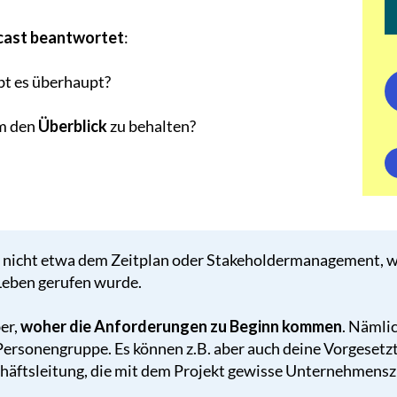
dcast beantwortet
:
bt es überhaupt?
um den
Überblick
zu behalten?
 nicht etwa dem Zeitplan oder Stakeholdermanagement, w
Leben gerufen wurde.
er,
woher die Anforderungen zu Beginn kommen
. Nämli
Personengruppe. Es können z.B. aber auch deine Vorgesetzte
äftsleitung, die mit dem Projekt gewisse Unternehmenszi