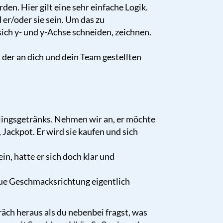
en. Hier gilt eine sehr einfache Logik.
 er/oder sie sein. Um das zu
sich y- und y-Achse schneiden, zeichnen.
, der an dich und dein Team gestellten
ingsgetränks. Nehmen wir an, er möchte
Jackpot. Er wird sie kaufen und sich
n, hatte er sich doch klar und
neue Geschmacksrichtung eigentlich
äch heraus als du nebenbei fragst, was