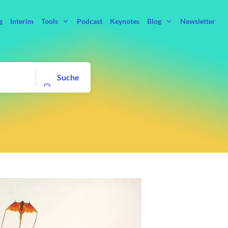
g
Interim
Tools
Podcast
Keynotes
Blog
Newsletter
Suche