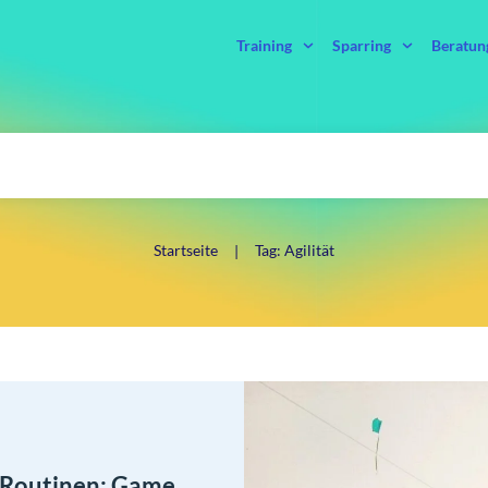
Training
Sparring
Beratun
Startseite
Tag: Agilität
|
 Routinen: Game