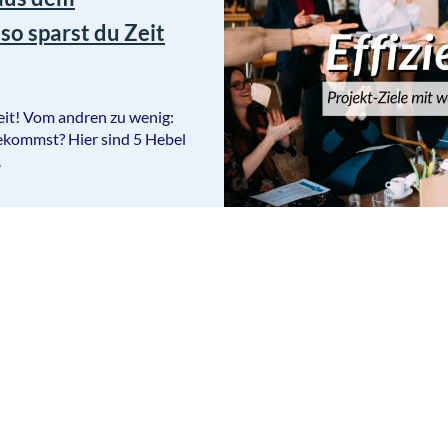
o sparst du Zeit
beit! Vom andren zu wenig:
bekommst? Hier sind 5 Hebel
.