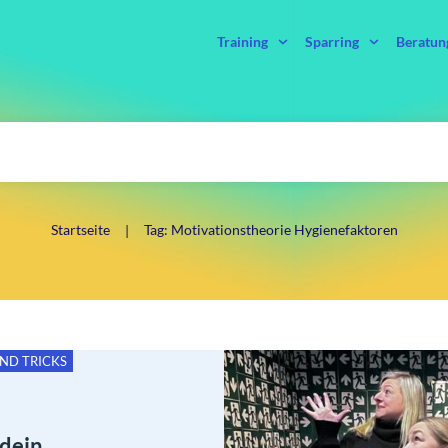
Training
Sparring
Beratun
Startseite
Tag: Motivationstheorie Hygienefaktoren
|
UND TRICKS
dein