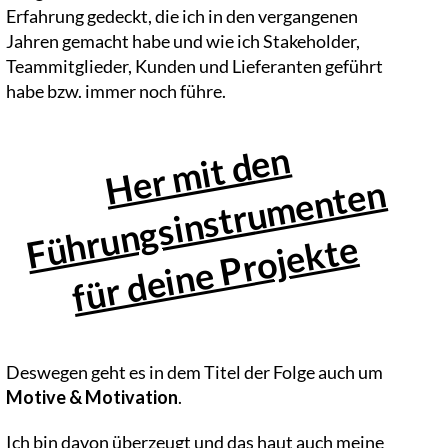
Erfahrung gedeckt, die ich in den vergangenen
Jahren gemacht habe und wie ich Stakeholder,
Teammitglieder, Kunden und Lieferanten geführt
habe bzw. immer noch führe.
H
e
r
mi
t
d
e
n
F
h
r
u
n
g
si
n
s
t
r
u
m
e
n
t
e
f
ü
r
d
ei
n
e
P
r
oj
e
k
t
n
ü
e
Deswegen geht es in dem Titel der Folge auch um
Motive & Motivation
.
Ich bin davon überzeugt und das haut auch meine