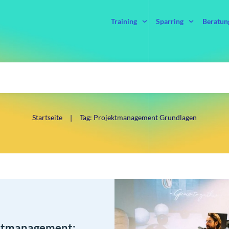
Training
Sparring
Beratun
Startseite
Tag: Projektmanagement Grundlagen
|
ektmanagement: