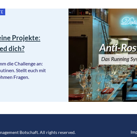
TE
eine Projekte:
ed dich?
mm die Challenge an:
tinen. Stellt euch mit
ehmen Fragen.
Im
anagement Botschaft
. All rights reserved.