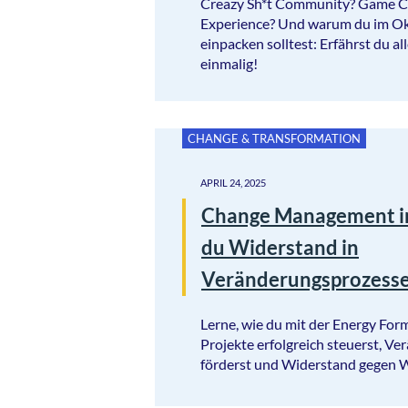
Creazy Sh*t Community? Game Ch
Experience? Und warum du im Ok
einpacken solltest: Erfährst du al
einmalig!
CHANGE & TRANSFORMATION
APRIL 24, 2025
Change Management im
du Widerstand in
Veränderungsprozesse
Lerne, wie du mit der Energy For
Projekte erfolgreich steuerst, V
förderst und Widerstand gegen W