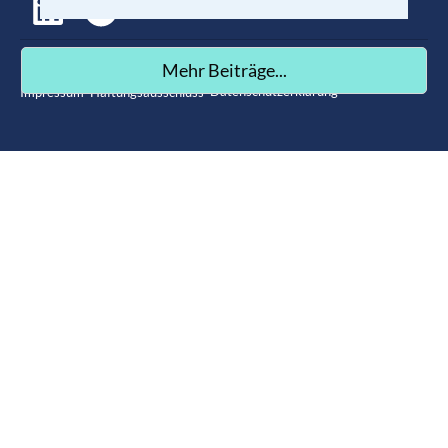
©
2026
,
Die Projektmanagement Botschaft
Mehr Beiträge...
. All rights reserved.
Datenschutzerklärung
Impressum
Haftungsausschluss